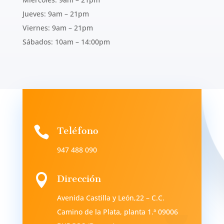
Jueves: 9am – 21pm
Viernes: 9am – 21pm
Sábados: 10am – 14:00pm

Teléfono
947 488 090

Dirección
Avenida Castilla y León,22 – C.C.
Camino de la Plata, planta 1.ª 09006